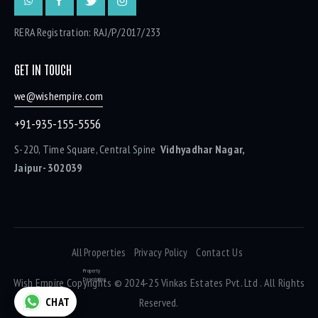
RERA Registration: RAJ/P/2017/233
GET IN TOUCH
we@wishempire.com
+91-935-155-5556
S-220, Time Square, Central Spine
Vidhyadhar Nagar,
Jaipur- 302039
All Properties
Privacy Policy
Contact Us
Property
Description
Wish Empire
Copyrights © 2024-25 Vinkas Estates Pvt. Ltd . All Rights
CHAT
Reserved.