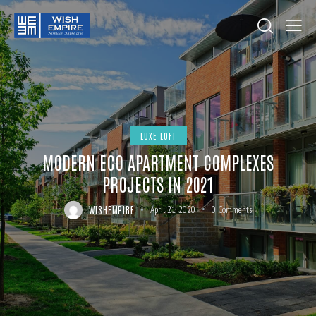
LUXE LOFT
MODERN ECO APARTMENT COMPLEXES
PROJECTS IN 2021
WISHEMPIRE
April 21, 2020
0
Comments