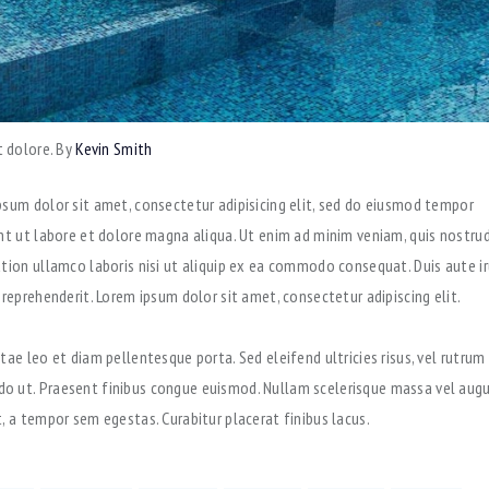
t dolore. By
Kevin Smith
psum dolor sit amet, consectetur adipisicing elit, sed do eiusmod tempor
unt ut labore et dolore magna aliqua. Ut enim ad minim veniam, quis nostru
ation ullamco laboris nisi ut aliquip ex ea commodo consequat. Duis aute ir
 reprehenderit. Lorem ipsum dolor sit amet, consectetur adipiscing elit.
tae leo et diam pellentesque porta. Sed eleifend ultricies risus, vel rutrum
 ut. Praesent finibus congue euismod. Nullam scelerisque massa vel aug
, a tempor sem egestas. Curabitur placerat finibus lacus.