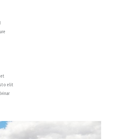
d
ure
 et
sto elit
lvinar