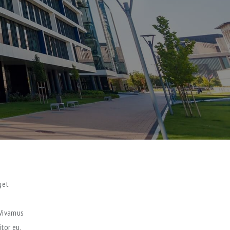
get
. Vivamus
tor eu,