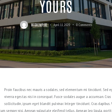
YOURS
WISHEMPIRE
April 11, 2020
0
Comments
Proin faucibus nec mauris a sodales, sed elementum mi tincidunt. Sed e
viverra egestas nisi in consequat. Fusce sodales augue a accumsan. Cras
sollicitudin, ipsum eget blandit pulvinar. Integer tincidunt. Cras dapibus
um semper nisi. Aenean vulputate eleifend tellus. Aenean leo ligula, portti