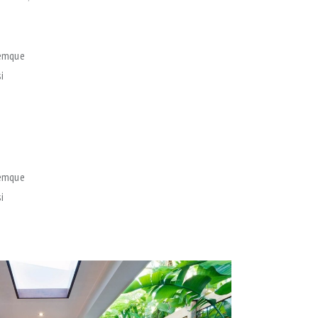
remque
i
remque
i