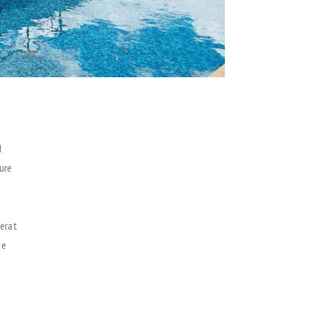
d
ure
 erat
ue