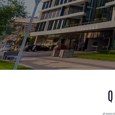
Q
element