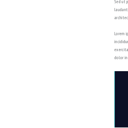
Sed ut 
laudant
architec
Lorem i
incidid
exercit
dolor in