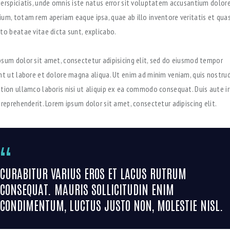
perspiciatis, unde omnis iste natus error sit voluptatem accusantium dolo
ium, totam rem aperiam eaque ipsa, quae ab illo inventore veritatis et quas
to beatae vitae dicta sunt, explicabo.
psum dolor sit amet, consectetur adipisicing elit, sed do eiusmod tempor
unt ut labore et dolore magna aliqua. Ut enim ad minim veniam, quis nostru
ation ullamco laboris nisi ut aliquip ex ea commodo consequat. Duis aute ir
 reprehenderit. Lorem ipsum dolor sit amet, consectetur adipiscing elit.
CURABITUR VARIUS EROS ET LACUS RUTRUM
CONSEQUAT. MAURIS SOLLICITUDIN ENIM
CONDIMENTUM, LUCTUS JUSTO NON, MOLESTIE NISL.