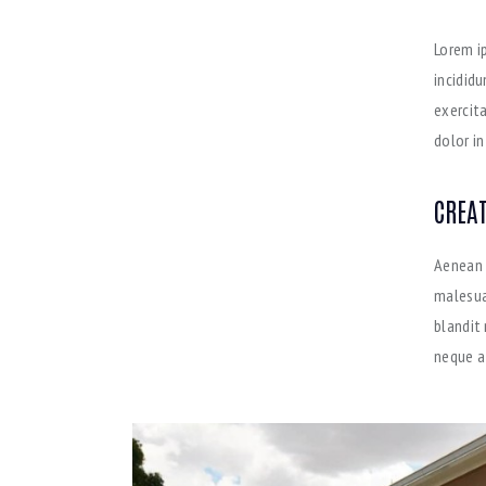
Lorem i
incidid
exercit
dolor in
CREAT
Aenean 
malesuad
blandit
neque at