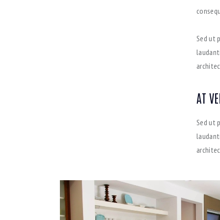
consequa
Sed ut 
laudant
architec
AT V
Sed ut 
laudant
archite