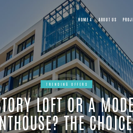
HOME 4
ABOUT US
PROJ
TRENDING OFFERS
STORY LOFT OR A MOD
NTHOUSE? THE CHOICE