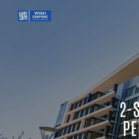
2-
PE