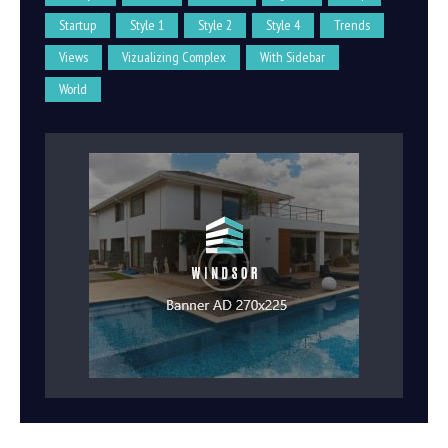
Startup
Style 1
Style 2
Style 4
Trends
Views
Vizualizing Complex
With Sidebar
World