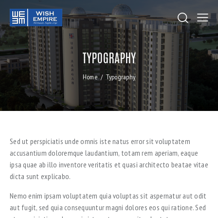
TYPOGRAPHY
Home
Typography
Sed ut perspiciatis unde omnis iste natus error sit voluptatem
accusantium doloremque laudantium, totam rem aperiam, eaque
ipsa quae ab illo inventore veritatis et quasi architecto beatae vitae
dicta sunt explicabo.
Nemo enim ipsam voluptatem quia voluptas sit aspernatur aut odit
aut fugit, sed quia consequuntur magni dolores eos qui ratione. Sed