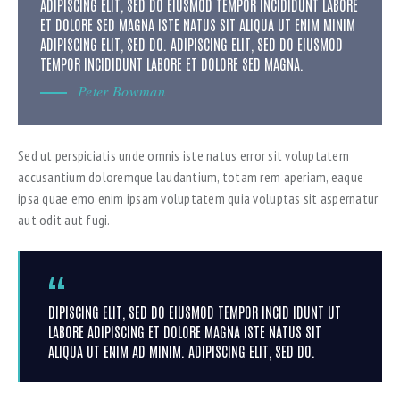
ADIPISCING ELIT, SED DO EIUSMOD TEMPOR INCIDIDUNT LABORE
ET DOLORE SED MAGNA ISTE NATUS SIT ALIQUA UT ENIM MINIM
ADIPISCING ELIT, SED DO. ADIPISCING ELIT, SED DO EIUSMOD
TEMPOR INCIDIDUNT LABORE ET DOLORE SED MAGNA.
Peter Bowman
Sed ut perspiciatis unde omnis iste natus error sit voluptatem
accusantium doloremque laudantium, totam rem aperiam, eaque
ipsa quae emo enim ipsam voluptatem quia voluptas sit aspernatur
aut odit aut fugi.
DIPISCING ELIT, SED DO EIUSMOD TEMPOR INCID IDUNT UT
LABORE ADIPISCING ET DOLORE MAGNA ISTE NATUS SIT
ALIQUA UT ENIM AD MINIM. ADIPISCING ELIT, SED DO.