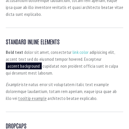
accusantium doloremque laudantium, totam rem aperiam, eaque
ipsa quae ab illo inventore veritatis et quasi architecto beatae vitae
dicta sunt explicabo.
STANDARD INLINE ELEMENTS
Bold text
dolor sit amet, consectetur
link color
adipisicing elit,
accent text sed do eiusmod tempor hovered. Excepteur
accent background
cupidatat non proident officia sunt in culpa
qui deserunt mest laborum.
Example
iste natus error sit voluptatem italic text example
doloremque laudantium, totam rem aperiam, eaque ipsa quae ab
illo vei
tooltip example
architecto beatae explicabo.
DROPCAPS