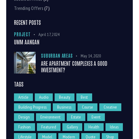
Trending Offers
(7)
RECENT POSTS
PROJECT
April 17, 2024
UMM AANGAN
SUBURBAN AREAS
May 14, 2020
ARE APARTMENT COMPLEXES A GOOD
INVESTMENT?
TAGS
Article
Audio
Beauty
Best
Building Progress
Business
Course
Creative
Design
Environment
Estate
Event
Fashion
Featured
Gallery
Health
Ideas
Lifestyle
Model
Modern
Quote
Shop